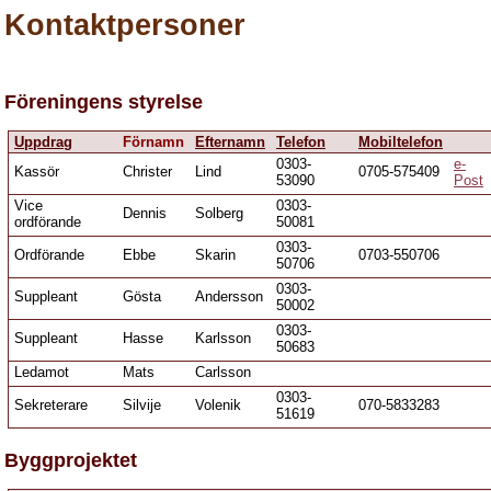
Kontaktpersoner
Föreningens styrelse
Uppdrag
Förnamn
Efternamn
Telefon
Mobiltelefon
0303-
e-
Kassör
Christer
Lind
0705-575409
53090
Post
Vice
0303-
Dennis
Solberg
ordförande
50081
0303-
Ordförande
Ebbe
Skarin
0703-550706
50706
0303-
Suppleant
Gösta
Andersson
50002
0303-
Suppleant
Hasse
Karlsson
50683
Ledamot
Mats
Carlsson
0303-
Sekreterare
Silvije
Volenik
070-5833283
51619
Byggprojektet