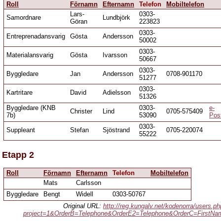
Roll
Förnamn
Efternamn
Telefon
Mobiltelefon
Lars-
0303-
Samordnare
Lundbjörk
Göran
223823
0303-
Entreprenadansvarig
Gösta
Andersson
50002
0303-
Materialansvarig
Gösta
Ivarsson
50667
0303-
Byggledare
Jan
Andersson
0708-901170
51277
0303-
Kartritare
David
Adielsson
51326
Byggledare (KNB
0303-
e-
Christer
Lind
0705-575409
7b)
53090
Pos
0303-
Suppleant
Stefan
Sjöstrand
0705-220074
55222
Etapp 2
Roll
Förnamn
Efternamn
Telefon
Mobiltelefon
Mats
Carlsson
Byggledare
Bengt
Widell
0303-50767
Original URL:
http://reg.kungalv.net/kodenorra/users.p
project=1&OrderB=Telephone&OrderE2=Telephone&OrderC=FirstNa