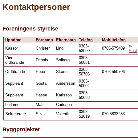
Kontaktpersoner
Föreningens styrelse
Uppdrag
Förnamn
Efternamn
Telefon
Mobiltelefon
0303-
e-
Kassör
Christer
Lind
0705-575409
53090
Post
Vice
0303-
Dennis
Solberg
ordförande
50081
0303-
Ordförande
Ebbe
Skarin
0703-550706
50706
0303-
Suppleant
Gösta
Andersson
50002
0303-
Suppleant
Hasse
Karlsson
50683
Ledamot
Mats
Carlsson
0303-
Sekreterare
Silvije
Volenik
070-5833283
51619
Byggprojektet