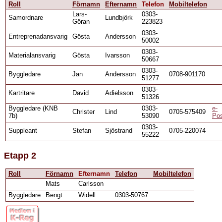
Roll
Förnamn
Efternamn
Telefon
Mobiltelefon
Lars-
0303-
Samordnare
Lundbjörk
Göran
223823
0303-
Entreprenadansvarig
Gösta
Andersson
50002
0303-
Materialansvarig
Gösta
Ivarsson
50667
0303-
Byggledare
Jan
Andersson
0708-901170
51277
0303-
Kartritare
David
Adielsson
51326
Byggledare (KNB
0303-
e-
Christer
Lind
0705-575409
7b)
53090
Po
0303-
Suppleant
Stefan
Sjöstrand
0705-220074
55222
Etapp 2
Roll
Förnamn
Efternamn
Telefon
Mobiltelefon
Mats
Carlsson
Byggledare
Bengt
Widell
0303-50767