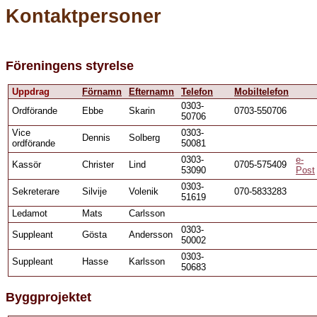
Kontaktpersoner
Föreningens styrelse
Uppdrag
Förnamn
Efternamn
Telefon
Mobiltelefon
0303-
Ordförande
Ebbe
Skarin
0703-550706
50706
Vice
0303-
Dennis
Solberg
ordförande
50081
0303-
e-
Kassör
Christer
Lind
0705-575409
53090
Post
0303-
Sekreterare
Silvije
Volenik
070-5833283
51619
Ledamot
Mats
Carlsson
0303-
Suppleant
Gösta
Andersson
50002
0303-
Suppleant
Hasse
Karlsson
50683
Byggprojektet