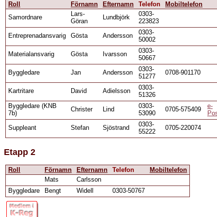
Roll
Förnamn
Efternamn
Telefon
Mobiltelefon
Lars-
0303-
Samordnare
Lundbjörk
Göran
223823
0303-
Entreprenadansvarig
Gösta
Andersson
50002
0303-
Materialansvarig
Gösta
Ivarsson
50667
0303-
Byggledare
Jan
Andersson
0708-901170
51277
0303-
Kartritare
David
Adielsson
51326
Byggledare (KNB
0303-
e-
Christer
Lind
0705-575409
7b)
53090
Po
0303-
Suppleant
Stefan
Sjöstrand
0705-220074
55222
Etapp 2
Roll
Förnamn
Efternamn
Telefon
Mobiltelefon
Mats
Carlsson
Byggledare
Bengt
Widell
0303-50767