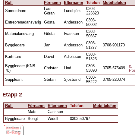
Roll
Förnamn
Efternamn
Telefon
Mobiltelefon
Lars-
0303-
Samordnare
Lundbjörk
Göran
223823
0303-
Entreprenadansvarig
Gösta
Andersson
50002
0303-
Materialansvarig
Gösta
Ivarsson
50667
0303-
Byggledare
Jan
Andersson
0708-901170
51277
0303-
Kartritare
David
Adielsson
51326
Byggledare (KNB
0303-
e-
Christer
Lind
0705-575409
7b)
53090
Po
0303-
Suppleant
Stefan
Sjöstrand
0705-220074
55222
Etapp 2
Roll
Förnamn
Efternamn
Telefon
Mobiltelefon
Mats
Carlsson
Byggledare
Bengt
Widell
0303-50767