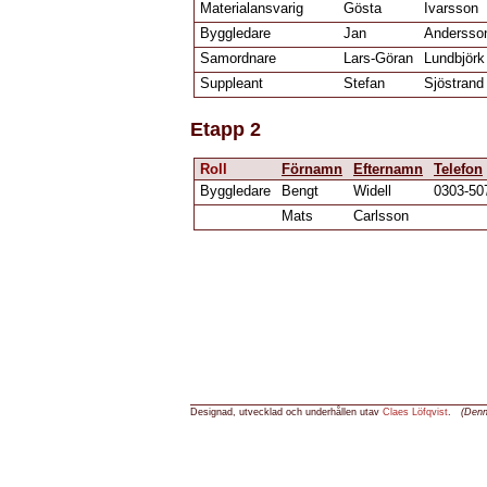
Materialansvarig
Gösta
Ivarsson
Byggledare
Jan
Andersso
Samordnare
Lars-Göran
Lundbjörk
Suppleant
Stefan
Sjöstrand
Etapp 2
Roll
Förnamn
Efternamn
Telefon
Byggledare
Bengt
Widell
0303-50
Mats
Carlsson
Designad, utvecklad och underhållen utav
Claes Löfqvist
.
(Den