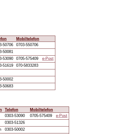
efon
Mobiltelefon
3-50706
0703-550706
3-50081
3-53090
0705-575409
e-Post
3-51619
070-5833283
3-50002
3-50683
n
Telefon
Mobiltelefon
0303-53090
0705-575409
e-Post
0303-51326
n
0303-50002