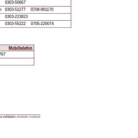
0303-50667
n
0303-51277
0708-901170
0303-223823
0303-55222
0705-220074
Mobiltelefon
767
na webbplats
använder cookies
)