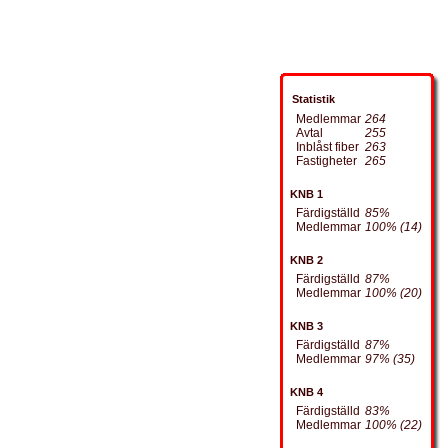
Statistik
Medlemmar
264
Avtal
255
Inblåst fiber
263
Fastigheter
265
KNB 1
Färdigställd
85%
Medlemmar
100% (14)
KNB 2
Färdigställd
87%
Medlemmar
100% (20)
KNB 3
Färdigställd
87%
Medlemmar
97% (35)
KNB 4
Färdigställd
83%
Medlemmar
100% (22)