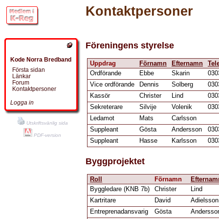
Kontaktpersoner
Föreningens styrelse
Kode Norra Bredband
Uppdrag
Förnamn
Efternamn
Tel
Första sidan
Ordförande
Ebbe
Skarin
030
Länkar
Forum
Vice ordförande
Dennis
Solberg
030
Kontaktpersoner
Kassör
Christer
Lind
030
Logga in
Sekreterare
Silvije
Volenik
030
Ledamot
Mats
Carlsson
Utskriftsvänlig sida
Suppleant
Gösta
Andersson
030
PDF-version
Suppleant
Hasse
Karlsson
030
Byggprojektet
Roll
Förnamn
Efternam
Byggledare (KNB 7b)
Christer
Lind
Kartritare
David
Adielsson
Entreprenadansvarig
Gösta
Andersso