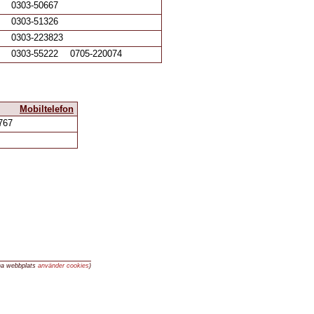
0303-50667
0303-51326
0303-223823
0303-55222
0705-220074
Mobiltelefon
767
na webbplats
använder cookies
)