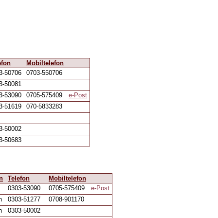
efon
Mobiltelefon
3-50706
0703-550706
3-50081
3-53090
0705-575409
e-Post
3-51619
070-5833283
3-50002
3-50683
n
Telefon
Mobiltelefon
0303-53090
0705-575409
e-Post
n
0303-51277
0708-901170
n
0303-50002