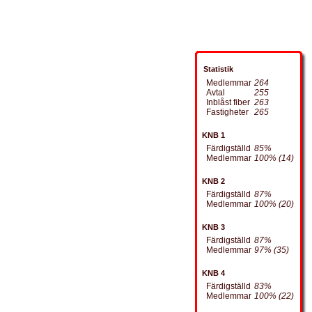
Statistik
Medlemmar
264
Avtal
255
Inblåst fiber
263
Fastigheter
265
KNB 1
Färdigställd
85%
Medlemmar
100% (14)
KNB 2
Färdigställd
87%
Medlemmar
100% (20)
KNB 3
Färdigställd
87%
Medlemmar
97% (35)
KNB 4
Färdigställd
83%
Medlemmar
100% (22)