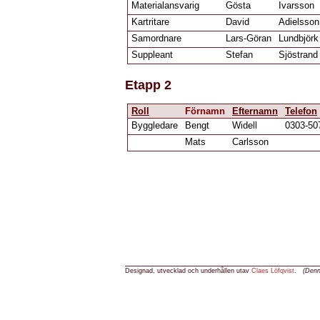
Materialansvarig
Gösta
Ivarsson
Kartritare
David
Adielsson
Samordnare
Lars-Göran
Lundbjörk
Suppleant
Stefan
Sjöstrand
Etapp 2
Roll
Förnamn
Efternamn
Telefon
Byggledare
Bengt
Widell
0303-50
Mats
Carlsson
Designad, utvecklad och underhållen utav
Claes Löfqvist
.
(Den