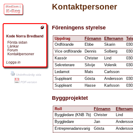
Kontaktpersoner
Föreningens styrelse
Kode Norra Bredband
Uppdrag
Förnamn
Efternamn
Tel
Första sidan
Ordförande
Ebbe
Skarin
030
Länkar
Forum
Vice ordförande
Dennis
Solberg
030
Kontaktpersoner
Kassör
Christer
Lind
030
Logga in
Sekreterare
Silvije
Volenik
030
Ledamot
Mats
Carlsson
Utskriftsvänlig sida
Suppleant
Gösta
Andersson
030
PDF-version
Suppleant
Hasse
Karlsson
030
Byggprojektet
Roll
Förnamn
Efternam
Byggledare (KNB 7b)
Christer
Lind
Byggledare
Jan
Andersso
Entreprenadansvarig
Gösta
Andersso