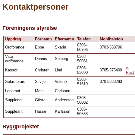
Kontaktpersoner
Föreningens styrelse
Uppdrag
Förnamn
Efternamn
Telefon
Mobiltelefon
0303-
Ordförande
Ebbe
Skarin
0703-550706
50706
Vice
0303-
Dennis
Solberg
ordförande
50081
0303-
e-
Kassör
Christer
Lind
0705-575409
53090
Post
0303-
Sekreterare
Silvije
Volenik
070-5833283
51619
Ledamot
Mats
Carlsson
0303-
Suppleant
Gösta
Andersson
50002
0303-
Suppleant
Hasse
Karlsson
50683
Byggprojektet