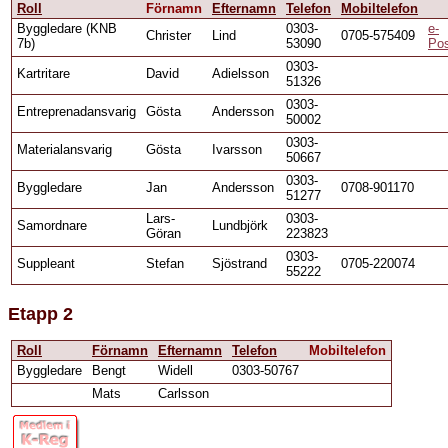
Roll
Förnamn
Efternamn
Telefon
Mobiltelefon
Byggledare (KNB
0303-
e-
Christer
Lind
0705-575409
7b)
53090
Po
0303-
Kartritare
David
Adielsson
51326
0303-
Entreprenadansvarig
Gösta
Andersson
50002
0303-
Materialansvarig
Gösta
Ivarsson
50667
0303-
Byggledare
Jan
Andersson
0708-901170
51277
Lars-
0303-
Samordnare
Lundbjörk
Göran
223823
0303-
Suppleant
Stefan
Sjöstrand
0705-220074
55222
Etapp 2
Roll
Förnamn
Efternamn
Telefon
Mobiltelefon
Byggledare
Bengt
Widell
0303-50767
Mats
Carlsson