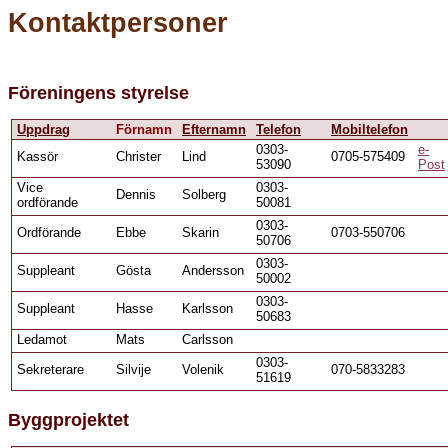
Kontaktpersoner
Föreningens styrelse
Uppdrag
Förnamn
Efternamn
Telefon
Mobiltelefon
0303-
e-
Kassör
Christer
Lind
0705-575409
53090
Post
Vice
0303-
Dennis
Solberg
ordförande
50081
0303-
Ordförande
Ebbe
Skarin
0703-550706
50706
0303-
Suppleant
Gösta
Andersson
50002
0303-
Suppleant
Hasse
Karlsson
50683
Ledamot
Mats
Carlsson
0303-
Sekreterare
Silvije
Volenik
070-5833283
51619
Byggprojektet