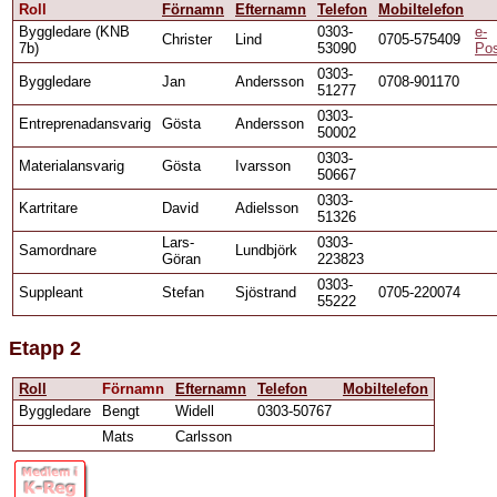
Roll
Förnamn
Efternamn
Telefon
Mobiltelefon
Byggledare (KNB
0303-
e-
Christer
Lind
0705-575409
7b)
53090
Po
0303-
Byggledare
Jan
Andersson
0708-901170
51277
0303-
Entreprenadansvarig
Gösta
Andersson
50002
0303-
Materialansvarig
Gösta
Ivarsson
50667
0303-
Kartritare
David
Adielsson
51326
Lars-
0303-
Samordnare
Lundbjörk
Göran
223823
0303-
Suppleant
Stefan
Sjöstrand
0705-220074
55222
Etapp 2
Roll
Förnamn
Efternamn
Telefon
Mobiltelefon
Byggledare
Bengt
Widell
0303-50767
Mats
Carlsson