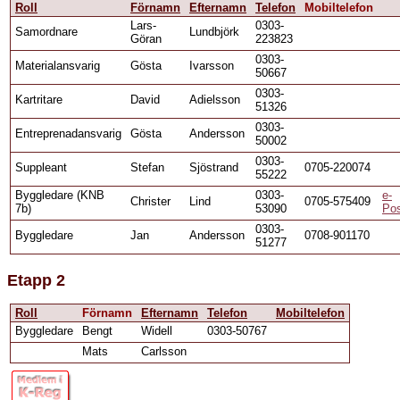
Roll
Förnamn
Efternamn
Telefon
Mobiltelefon
Lars-
0303-
Samordnare
Lundbjörk
Göran
223823
0303-
Materialansvarig
Gösta
Ivarsson
50667
0303-
Kartritare
David
Adielsson
51326
0303-
Entreprenadansvarig
Gösta
Andersson
50002
0303-
Suppleant
Stefan
Sjöstrand
0705-220074
55222
Byggledare (KNB
0303-
e-
Christer
Lind
0705-575409
7b)
53090
Po
0303-
Byggledare
Jan
Andersson
0708-901170
51277
Etapp 2
Roll
Förnamn
Efternamn
Telefon
Mobiltelefon
Byggledare
Bengt
Widell
0303-50767
Mats
Carlsson