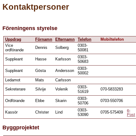
Kontaktpersoner
Föreningens styrelse
Uppdrag
Förnamn
Efternamn
Telefon
Mobiltelefon
Vice
0303-
Dennis
Solberg
ordförande
50081
0303-
Suppleant
Hasse
Karlsson
50683
0303-
Suppleant
Gösta
Andersson
50002
Ledamot
Mats
Carlsson
0303-
Sekreterare
Silvije
Volenik
070-5833283
51619
0303-
Ordförande
Ebbe
Skarin
0703-550706
50706
0303-
e-
Kassör
Christer
Lind
0705-575409
53090
Post
Byggprojektet