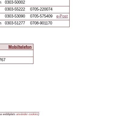
n
0303-50002
0303-55222
0705-220074
0303-53090
0705-575409
e-Post
n
0303-51277
0708-901170
Mobiltelefon
767
na webbplats
använder cookies
)