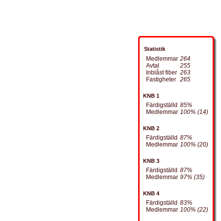
Statistik
Medlemmar
264
Avtal
255
Inblåst fiber
263
Fastigheter
265
KNB 1
Färdigställd
85%
Medlemmar
100% (14)
KNB 2
Färdigställd
87%
Medlemmar
100% (20)
KNB 3
Färdigställd
87%
Medlemmar
97% (35)
KNB 4
Färdigställd
83%
Medlemmar
100% (22)