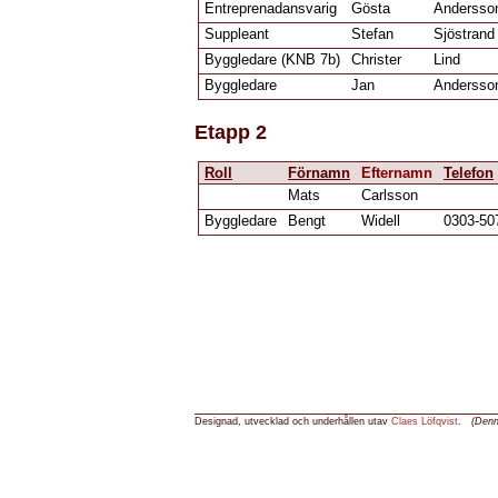
Entreprenadansvarig
Gösta
Andersso
Suppleant
Stefan
Sjöstrand
Byggledare (KNB 7b)
Christer
Lind
Byggledare
Jan
Andersso
Etapp 2
Roll
Förnamn
Efternamn
Telefon
Mats
Carlsson
Byggledare
Bengt
Widell
0303-50
Designad, utvecklad och underhållen utav
Claes Löfqvist
.
(Den