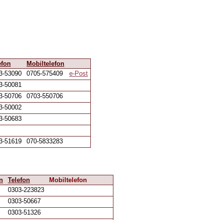
efon
Mobiltelefon
3-53090
0705-575409
e-Post
3-50081
3-50706
0703-550706
3-50002
3-50683
3-51619
070-5833283
n
Telefon
Mobiltelefon
0303-223823
0303-50667
0303-51326