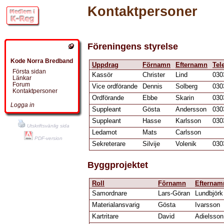
Kontaktpersoner
Föreningens styrelse
Kode Norra Bredband
Uppdrag
Förnamn
Efternamn
Tel
Första sidan
Kassör
Christer
Lind
030
Länkar
Forum
Vice ordförande
Dennis
Solberg
030
Kontaktpersoner
Ordförande
Ebbe
Skarin
030
Logga in
Suppleant
Gösta
Andersson
030
Suppleant
Hasse
Karlsson
030
Utskriftsvänlig sida
Ledamot
Mats
Carlsson
PDF-version
Sekreterare
Silvije
Volenik
030
Byggprojektet
Roll
Förnamn
Efternam
Samordnare
Lars-Göran
Lundbjörk
Materialansvarig
Gösta
Ivarsson
Kartritare
David
Adielsson