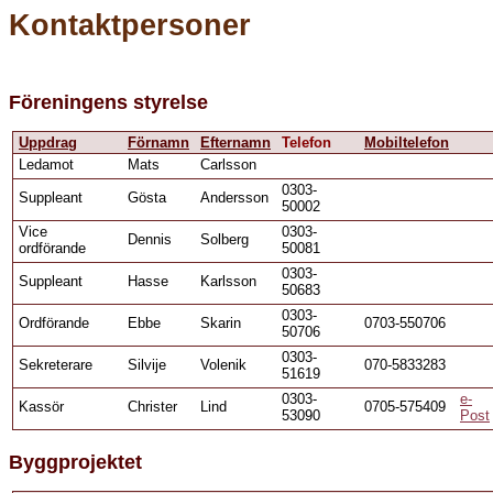
Kontaktpersoner
Föreningens styrelse
Uppdrag
Förnamn
Efternamn
Telefon
Mobiltelefon
Ledamot
Mats
Carlsson
0303-
Suppleant
Gösta
Andersson
50002
Vice
0303-
Dennis
Solberg
ordförande
50081
0303-
Suppleant
Hasse
Karlsson
50683
0303-
Ordförande
Ebbe
Skarin
0703-550706
50706
0303-
Sekreterare
Silvije
Volenik
070-5833283
51619
0303-
e-
Kassör
Christer
Lind
0705-575409
53090
Post
Byggprojektet