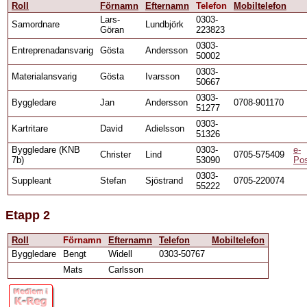
Roll
Förnamn
Efternamn
Telefon
Mobiltelefon
Lars-
0303-
Samordnare
Lundbjörk
Göran
223823
0303-
Entreprenadansvarig
Gösta
Andersson
50002
0303-
Materialansvarig
Gösta
Ivarsson
50667
0303-
Byggledare
Jan
Andersson
0708-901170
51277
0303-
Kartritare
David
Adielsson
51326
Byggledare (KNB
0303-
e-
Christer
Lind
0705-575409
7b)
53090
Po
0303-
Suppleant
Stefan
Sjöstrand
0705-220074
55222
Etapp 2
Roll
Förnamn
Efternamn
Telefon
Mobiltelefon
Byggledare
Bengt
Widell
0303-50767
Mats
Carlsson