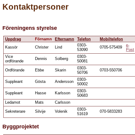
Kontaktpersoner
Föreningens styrelse
Uppdrag
Förnamn
Efternamn
Telefon
Mobiltelefon
0303-
e-
Kassör
Christer
Lind
0705-575409
53090
Post
Vice
0303-
Dennis
Solberg
ordförande
50081
0303-
Ordförande
Ebbe
Skarin
0703-550706
50706
0303-
Suppleant
Gösta
Andersson
50002
0303-
Suppleant
Hasse
Karlsson
50683
Ledamot
Mats
Carlsson
0303-
Sekreterare
Silvije
Volenik
070-5833283
51619
Byggprojektet