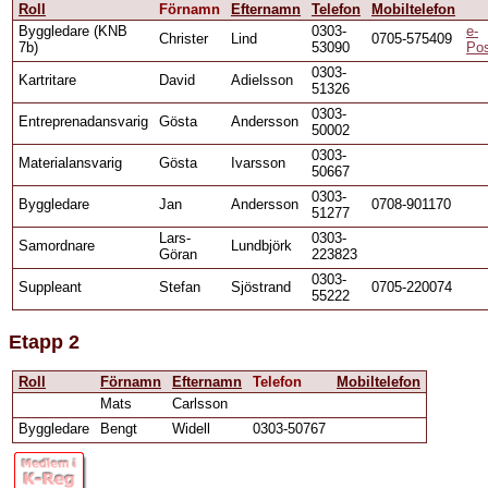
Roll
Förnamn
Efternamn
Telefon
Mobiltelefon
Byggledare (KNB
0303-
e-
Christer
Lind
0705-575409
7b)
53090
Po
0303-
Kartritare
David
Adielsson
51326
0303-
Entreprenadansvarig
Gösta
Andersson
50002
0303-
Materialansvarig
Gösta
Ivarsson
50667
0303-
Byggledare
Jan
Andersson
0708-901170
51277
Lars-
0303-
Samordnare
Lundbjörk
Göran
223823
0303-
Suppleant
Stefan
Sjöstrand
0705-220074
55222
Etapp 2
Roll
Förnamn
Efternamn
Telefon
Mobiltelefon
Mats
Carlsson
Byggledare
Bengt
Widell
0303-50767