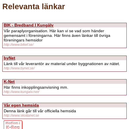
Relevanta länkar
BIK - Bredband I Kungälv
Vår paraplyorganisation. Här kan vi se vad som händer
gemensamt i föreningarna. Här finns även länkar till övriga
föreningars hemsidor
http://www.bikef.se/
byNet
Länk till vår leverantör av material under byggnationen av nätet.
http://www.bynet.se/
K-Net
Här finns inkopplingsanvisning mm.
http://www.kungalv.net/
Vår egen hemsida
Denna länk går till vår officiella hemsida
http://www.skottanet.se