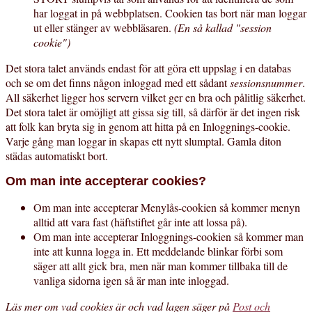
har loggat in på webbplatsen. Cookien tas bort när man loggar
ut eller stänger av webbläsaren.
(En så kallad "session
cookie")
Det stora talet används endast för att göra ett uppslag i en databas
och se om det finns någon inloggad med ett sådant
sessionsnummer
.
All säkerhet ligger hos servern vilket ger en bra och pålitlig säkerhet.
Det stora talet är omöjligt att gissa sig till, så därför är det ingen risk
att folk kan bryta sig in genom att hitta på en Inloggnings-cookie.
Varje gång man loggar in skapas ett nytt slumptal. Gamla diton
städas automatiskt bort.
Om man inte accepterar cookies?
Om man inte accepterar Menylås-cookien så kommer menyn
alltid att vara fast (häftstiftet går inte att lossa på).
Om man inte accepterar Inloggnings-cookien så kommer man
inte att kunna logga in. Ett meddelande blinkar förbi som
säger att allt gick bra, men när man kommer tillbaka till de
vanliga sidorna igen så är man inte inloggad.
Läs mer om vad cookies är och vad lagen säger på
Post och