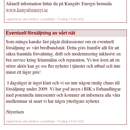
Aktuell information hittar du på Kungälv Energis hemsida
www.kungalvenergi.se
rapporterat utav Anders Lunneblad - Fredag 4 Feb 2011
Eventuell försäljning av vårt nät
Som många kanske läst pågår diskussioner om en eventuell
försäljning av vårt bredbandsnät. Detta görs framför allt för att
säkra framtida förvaltning, drift och modernisering inklusive en
bra service kring felanmälan och reparation. Vi tror även att en
större aktör kan ge oss fler nyheter i tjänster och utbud och inte
minst ett lägre pris!
I dagsläget är inget klart och vi ser inte någon rimlig chans till
försäljning under 2009. Vi har god insyn i BIK:s förhandlingar
med potentiella intressenter och kommer att informera alla våra
medlemmar så snart vi har några ytterligare nyheter.
/Styrelsen
rapporterat utav Anders Lunneblad - Fredag 4 Feb 2011