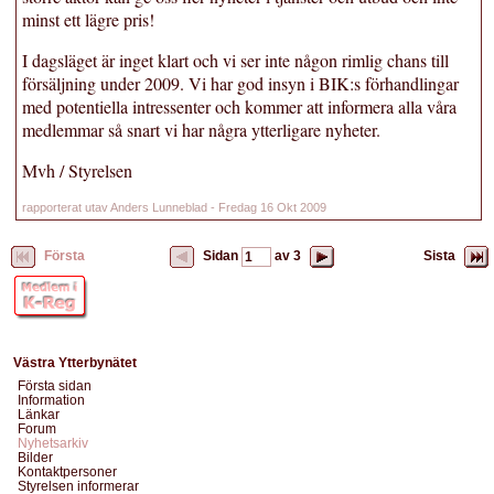
minst ett lägre pris!
I dagsläget är inget klart och vi ser inte någon rimlig chans till
försäljning under 2009. Vi har god insyn i BIK:s förhandlingar
med potentiella intressenter och kommer att informera alla våra
medlemmar så snart vi har några ytterligare nyheter.
Mvh / Styrelsen
rapporterat utav Anders Lunneblad - Fredag 16 Okt 2009
Första
Sidan
av
3
Sista
Västra Ytterbynätet
Första sidan
Information
Länkar
Forum
Nyhetsarkiv
Bilder
Kontaktpersoner
Styrelsen informerar