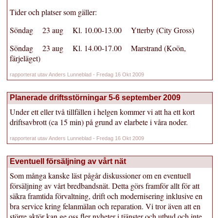
Tider och platser som gäller:
Söndag 23 aug Kl. 10.00-13.00 Ytterby (City Gross)
Söndag 23 aug Kl. 14.00-17.00 Marstrand (Koön,
färjeläget)
rapporterat utav Anders Lunneblad - Fredag 16 Okt 2009
Planerade driftsstörningar 5-6 september 2009
Under ett eller två tillfällen i helgen kommer vi att ha ett kort
driftsavbrott (ca 15 min) på grund av elarbete i våra noder.
rapporterat utav Anders Lunneblad - Fredag 16 Okt 2009
Eventuell försäljning av vårt nät
Som många kanske läst pågår diskussioner om en eventuell
försäljning av vårt bredbandsnät. Detta görs framför allt för att
säkra framtida förvaltning, drift och modernisering inklusive en
bra service kring felanmälan och reparation. Vi tror även att en
större aktör kan ge oss fler nyheter i tjänster och utbud och inte