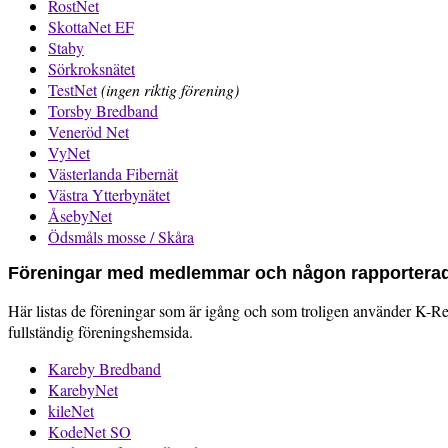
RostNet
SkottaNet EF
Staby
Sörkroksnätet
TestNet
(ingen riktig förening)
Torsby Bredband
Veneröd Net
VyNet
Västerlanda Fibernät
Västra Ytterbynätet
ÅsebyNet
Ödsmåls mosse / Skåra
Föreningar med medlemmar och någon rapporterad
Här listas de föreningar som är igång och som troligen använder K-
fullständig föreningshemsida.
Kareby Bredband
KarebyNet
kileNet
KodeNet SO