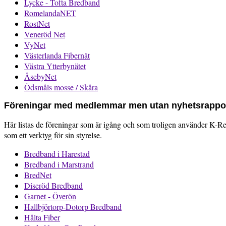
Lycke - Tofta Bredband
RomelandaNET
RostNet
Veneröd Net
VyNet
Västerlanda Fibernät
Västra Ytterbynätet
ÅsebyNet
Ödsmåls mosse / Skåra
Föreningar med medlemmar men utan nyhetsrappor
Här listas de föreningar som är igång och som troligen använder K-R
som ett verktyg för sin styrelse.
Bredband i Harestad
Bredband i Marstrand
BredNet
Diseröd Bredband
Garnet - Överön
Hallbjörtorp-Dotorp Bredband
Hålta Fiber