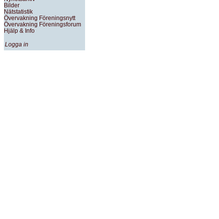
Bilder
Nätstatistik
Övervakning Föreningsnytt
Övervakning Föreningsforum
Hjälp & Info
Logga in