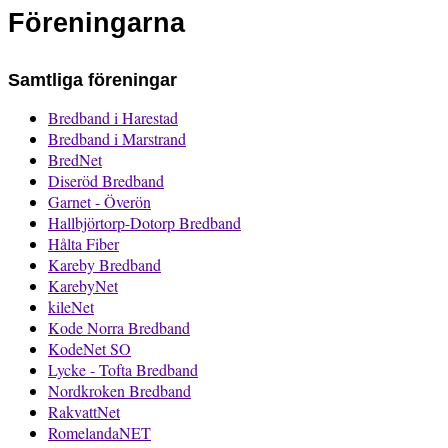
Föreningarna
Samtliga föreningar
Bredband i Harestad
Bredband i Marstrand
BredNet
Diseröd Bredband
Garnet - Överön
Hallbjörtorp-Dotorp Bredband
Hålta Fiber
Kareby Bredband
KarebyNet
kileNet
Kode Norra Bredband
KodeNet SO
Lycke - Tofta Bredband
Nordkroken Bredband
RakvattNet
RomelandaNET